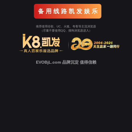
备 用 线 路 凯 发 娱 乐
推荐使用谷歌、UC、火狐、夸客等主流浏览器
（尽量不要使用QQ、搜狗浏览器进入）
EVOBjL.com 品牌沉淀 值得信赖