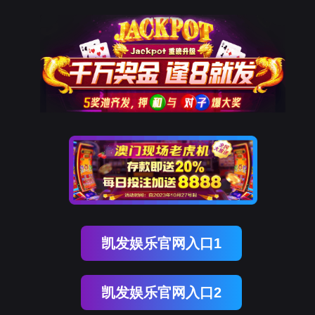
凯发娱乐官网入口1
凯发娱乐官网入口2